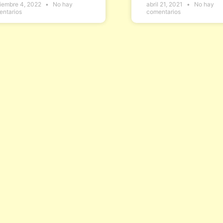
iembre 4, 2022
No hay
abril 21, 2021
No hay
entarios
comentarios