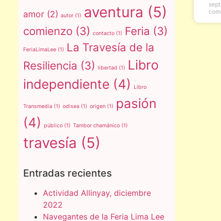
sept
aventura
(5)
com
amor
(2)
autor
(1)
comienzo
(3)
Feria
(3)
contacto
(1)
La Travesía de la
FeriaLimaLee
(1)
Libro
Resiliencia
(3)
libertad
(1)
independiente
(4)
Libro
pasión
Transmedia
(1)
odisea
(1)
origen
(1)
(4)
público
(1)
Tambor chamánico
(1)
travesía
(5)
Entradas recientes
Actividad Allinyay, diciembre
2022
Navegantes de la Feria Lima Lee