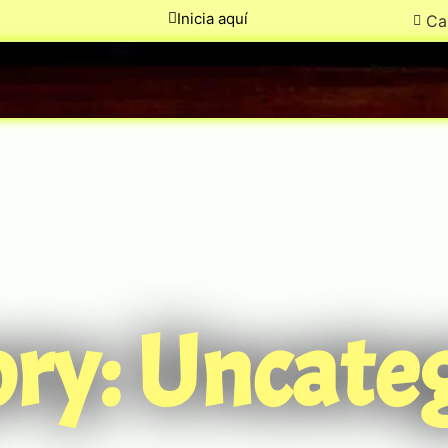
Inicia aquí
Ca
ry: Uncate