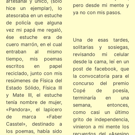
artesanal y único, (solo
pero desde mi mente y
hice un ejemplar), lo
ya no con mis pasos.
atesoraba en un estuche
de policía que alguna
vez mi papá me regaló,
ése estuche era de
Una de esas tardes,
cuero marrón, en el cual
solitarias y sosiegas,
entraban al mismo
revisando mi celular
tiempo, mis poemas
desde la cama, leí en un
escritos en papel
post de facebook, que
reciclado, junto con mis
la convocatoria para el
resúmenes de Física del
concurso del premio
Estado Sólido, Física III
Copé de poesía,
y Mate III, el estuche
terminaría en una
tenía nombre de mujer,
semana, entonces,
«Pandora», el lapicero
como casi un último
de marca «Faber
grito de independencia,
Casstel», destinado a
vinieron a mi mente los
los poemas, había sido
recuerdos del «Asesino