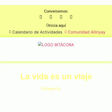
Conversemos:
Inicia aquí
Calendario de Actividades
Comunidad Allinyay
La vida es un viaje
Categoría:
Viaje
aventura
/
comienzo
/
origen
/
travesía